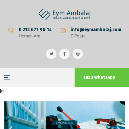
0 212 671 96 14
info@eymambalaj.com
Hemen Ara
E-Posta
Hızlı WhatsApp
[rev_slider alias="norevslider"]