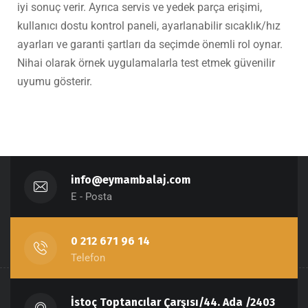
iyi sonuç verir. Ayrıca servis ve yedek parça erişimi,
kullanıcı dostu kontrol paneli, ayarlanabilir sıcaklık/hız
ayarları ve garanti şartları da seçimde önemli rol oynar.
Nihai olarak örnek uygulamalarla test etmek güvenilir
uyumu gösterir.
info@eymambalaj.com
E - Posta
0 212 671 96 14
Telefon
İstoç Toptancılar Çarşısı/44. Ada /2403