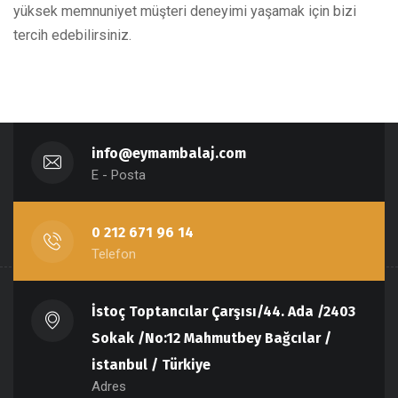
yüksek memnuniyet müşteri deneyimi yaşamak için bizi
tercih edebilirsiniz.
info@eymambalaj.com
E - Posta
0 212 671 96 14
Telefon
İstoç Toptancılar Çarşısı/44. Ada /2403
Sokak /No:12 Mahmutbey Bağcılar /
istanbul / Türkiye
Adres