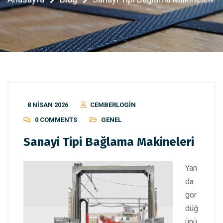
8 NISAN 2026
CEMBERLOGIN
0 COMMENTS
GENEL
Sanayi Tipi Bağlama Makineleri
Yan
da
gör
düğ
ünü