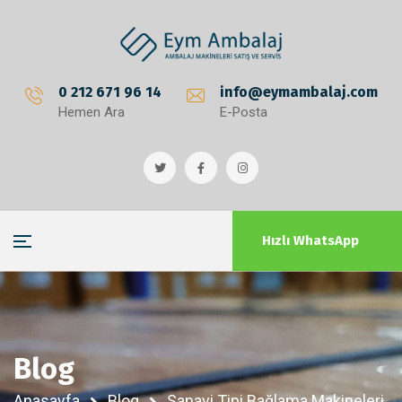
0 212 671 96 14
info@eymambalaj.com
Hemen Ara
E-Posta
Hızlı WhatsApp
Blog
Anasayfa
Blog
Sanayi Tipi Bağlama Makineleri