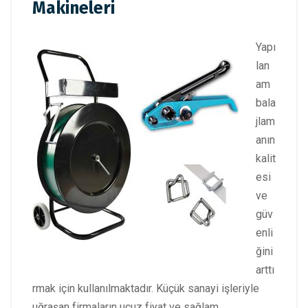
Makineleri
Yapı
lan
am
bala
jlam
anın
kalit
esi
ve
güv
enli
ğini
arttı
rmak için kullanılmaktadır. Küçük sanayi işleriyle
uğraşan firmaların ucuz fiyat ve sağlam