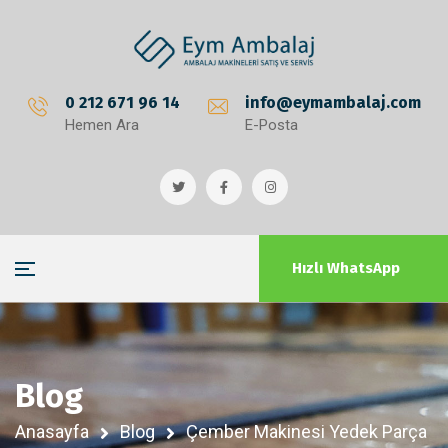
0 212 671 96 14
info@eymambalaj.com
Hemen Ara
E-Posta
Hızlı WhatsApp
Blog
Anasayfa
Blog
Çember Makinesi Yedek Parça