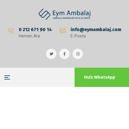
0 212 671 96 14
info@eymambalaj.com
Hemen Ara
E-Posta
Hızlı WhatsApp
Blog
Anasayfa
Blog
Çemberleme İşlemi Nedir?