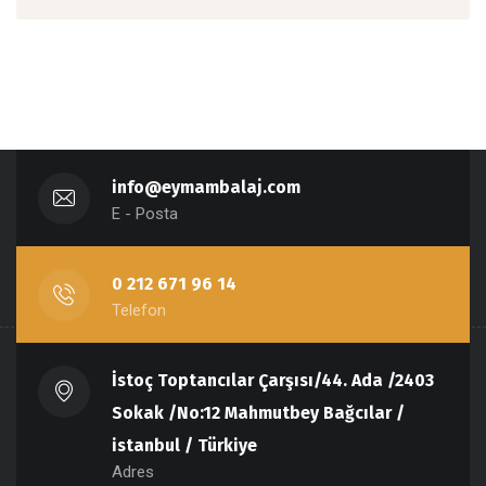
info@eymambalaj.com
E - Posta
0 212 671 96 14
Telefon
İstoç Toptancılar Çarşısı/44. Ada /2403
Sokak /No:12 Mahmutbey Bağcılar /
istanbul / Türkiye
Adres