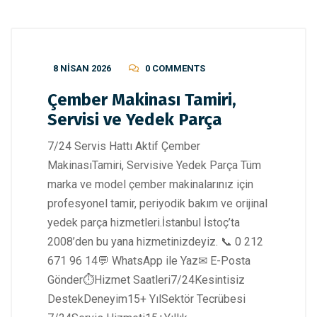
8 NISAN 2026
0 COMMENTS
Çember Makinası Tamiri,
Servisi ve Yedek Parça
7/24 Servis Hattı Aktif Çember
MakinasıTamiri, Servisive Yedek Parça Tüm
marka ve model çember makinalarınız için
profesyonel tamir, periyodik bakım ve orijinal
yedek parça hizmetleri.İstanbul İstoç’ta
2008’den bu yana hizmetinizdeyiz. 📞 0 212
671 96 14💬 WhatsApp ile Yaz✉ E-Posta
Gönder⏱️Hizmet Saatleri7/24Kesintisiz
DestekDeneyim15+ YılSektör Tecrübesi