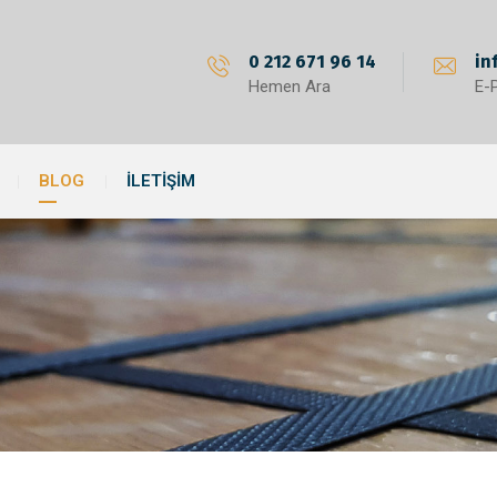
0 212 671 96 14
in
Hemen Ara
E-
BLOG
İLETIŞIM