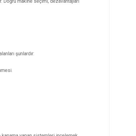
r. Doğru makine seçimi, dezavantajları
anları şunlardır:
nmesi.
nde kapama yapan sistemleri incelemek