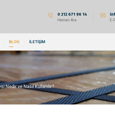
0 212 671 96 14
in
Hemen Ara
E-
BLOG
İLETIŞIM
i Nedir ve Nasıl Kullanılır?