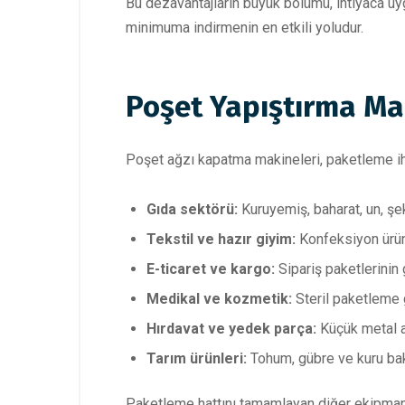
Bu dezavantajların büyük bölümü, ihtiyaca uy
minimuma indirmenin en etkili yoludur.
Poşet Yapıştırma Ma
Poşet ağzı kapatma makineleri, paketleme ihti
Gıda sektörü:
Kuruyemiş, baharat, un, şe
Tekstil ve hazır giyim:
Konfeksiyon ürün
E-ticaret ve kargo:
Sipariş paketlerinin
Medikal ve kozmetik:
Steril paketleme g
Hırdavat ve yedek parça:
Küçük metal a
Tarım ürünleri:
Tohum, gübre ve kuru bak
Paketleme hattını tamamlayan diğer ekipmanla