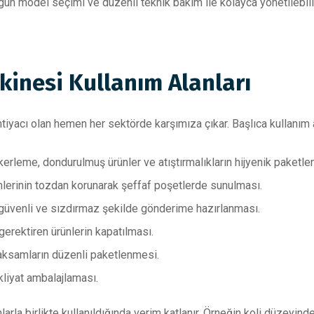
gun model seçimi ve düzenli teknik bakım ile kolayca yönetilebili
kinesi Kullanım Alanları
yacı olan hemen her sektörde karşımıza çıkar. Başlıca kullanım al
kerleme, dondurulmuş ürünler ve atıştırmalıkların hijyenik paketle
lerinin tozdan korunarak şeffaf poşetlerde sunulması.
 güvenli ve sızdırmaz şekilde gönderime hazırlanması.
erektiren ürünlerin kapatılması.
ksamların düzenli paketlenmesi.
liyat ambalajlaması.
rla birlikte kullanıldığında verim katlanır. Örneğin koli düzeyi