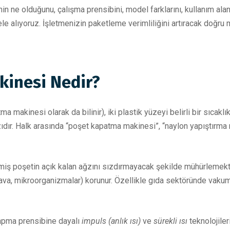
 ne olduğunu, çalışma prensibini, model farklarını, kullanım alanl
le alıyoruz. İşletmenizin paketleme verimliliğini artıracak doğru 
kinesi Nedir?
makinesi olarak da bilinir), iki plastik yüzeyi belirli bir sıcaklı
hazıdır. Halk arasında “poşet kapatma makinesi”, “naylon yapıştır
ilmiş poşetin açık kalan ağzını sızdırmayacak şekilde mühürlemek
hava, mikroorganizmalar) korunur. Özellikle gıda sektöründe vaku
yapma prensibine dayalı
impuls (anlık ısı)
ve
sürekli ısı
teknolojiler